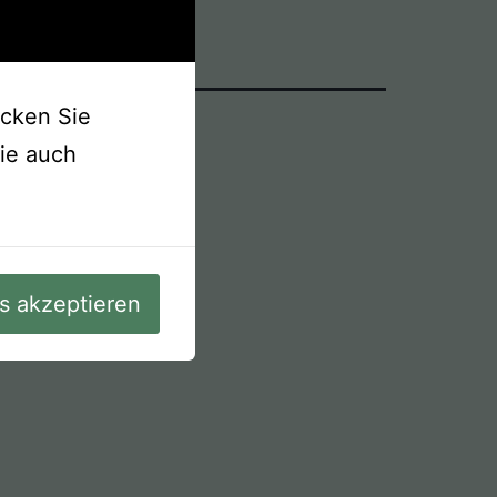
icken Sie
Sie auch
es akzeptieren