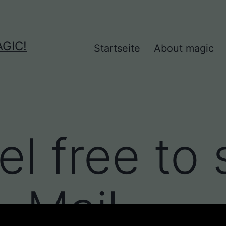
GIC!
Startseite
About magic
el free to
-Mail.