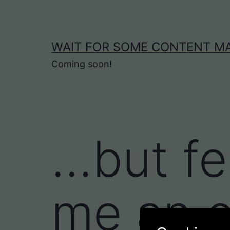
Zum
Inhalt
springen
WAIT FOR SOME CONTENT MA
Coming soon!
…but fe
me an e