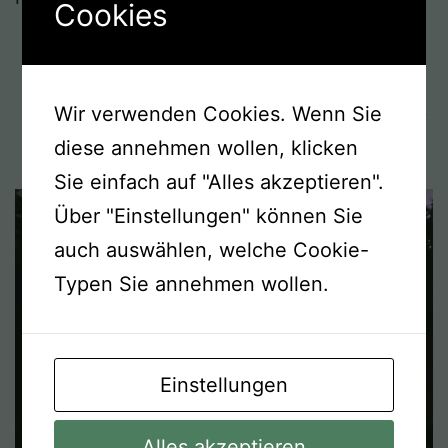
Cookies
the power of apparently influencing
events by using mysterious or
Wir verwenden Cookies. Wenn Sie
supernatural forces.“suddenly, as if by
diese annehmen wollen, klicken
magic, the doors start to open“
Sie einfach auf "Alles akzeptieren".
Über "Einstellungen" können Sie
auch auswählen, welche Cookie-
Typen Sie annehmen wollen.
Einstellungen
Alles akzeptieren