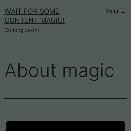
Zum
WAIT FOR SOME
Menü
Inhalt
CONTENT MAGIC!
springen
Coming soon!
About magic
magic/ˈmadʒɪk/
noun